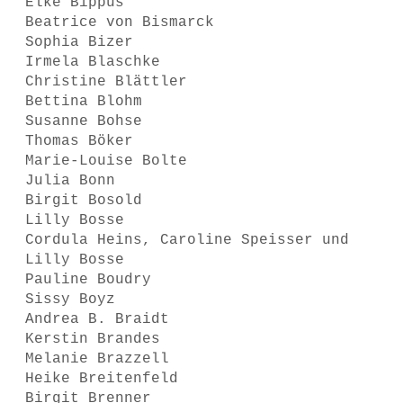
Elke Bippus
Beatrice von Bismarck
Sophia Bizer
Irmela Blaschke
Christine Blättler
Bettina Blohm
Susanne Bohse
Thomas Böker
Marie-Louise Bolte
Julia Bonn
Birgit Bosold
Lilly Bosse
Cordula Heins, Caroline Speisser und
Lilly Bosse
Pauline Boudry
Sissy Boyz
Andrea B. Braidt
Kerstin Brandes
Melanie Brazzell
Heike Breitenfeld
Birgit Brenner