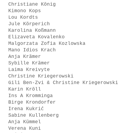
Christiane König
Kimono Kops
Lou Kordts
Jule Körperich
Karolina Koßmann
Elizaveta Kovalenko
Malgorzata Zofia Kozlowska
Mano Idios Krach
Anja Krämer
Sybille Krämer
Laima Kreivyte
Christine Kriegerowski
Gili Ben-Zvi & Christine Kriegerowski
Karin Kröll
Ins A Kromminga
Birge Krondorfer
Irena Kukrić
Sabine Kullenberg
Anja Kümmel
Verena Kuni