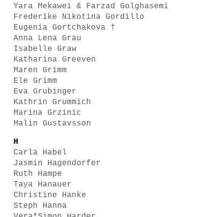
Yara Mekawei & Farzad Golghasemi
Frederike Nikotina Gordillo
Eugenia Gortchakova †
Anna Lena Grau
Isabelle Graw
Katharina Greeven
Maren Grimm
Ele Grimm
Eva Grubinger
Kathrin Grummich
Marina Grzinic
Malin Gustavsson
H
Carla Habel
Jasmin Hagendorfer
Ruth Hampe
Taya Hanauer
Christine Hanke
Steph Hanna
Vera*Simon Harder