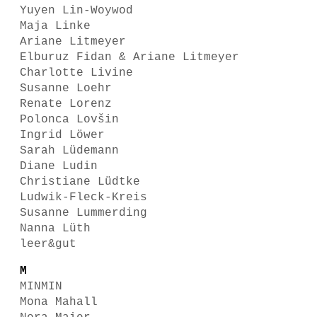
Yuyen Lin-Woywod
Maja Linke
Ariane Litmeyer
Elburuz Fidan & Ariane Litmeyer
Charlotte Livine
Susanne Loehr
Renate Lorenz
Polonca Lovšin
Ingrid Löwer
Sarah Lüdemann
Diane Ludin
Christiane Lüdtke
Ludwik-Fleck-Kreis
Susanne Lummerding
Nanna Lüth
leer&gut
M
MINMIN
Mona Mahall