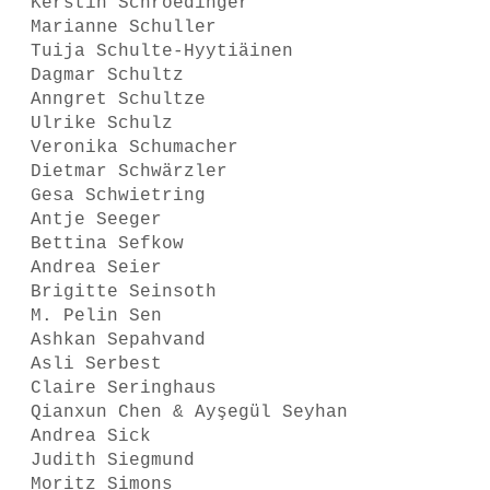
Kerstin Schroedinger
Marianne Schuller
Tuija Schulte-Hyytiäinen
Dagmar Schultz
Anngret Schultze
Ulrike Schulz
Veronika Schumacher
Dietmar Schwärzler
Gesa Schwietring
Antje Seeger
Bettina Sefkow
Andrea Seier
Brigitte Seinsoth
M. Pelin Sen
Ashkan Sepahvand
Asli Serbest
Claire Seringhaus
Qianxun Chen & Ayşegül Seyhan
Andrea Sick
Judith Siegmund
Moritz Simons