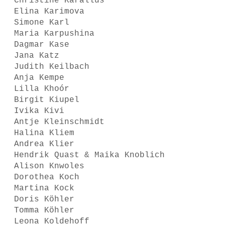
Christine Karallus
Elina Karimova
Simone Karl
Maria Karpushina
Dagmar Kase
Jana Katz
Judith Keilbach
Anja Kempe
Lilla Khoór
Birgit Kiupel
Ivika Kivi
Antje Kleinschmidt
Halina Kliem
Andrea Klier
Hendrik Quast & Maika Knoblich
Alison Knwoles
Dorothea Koch
Martina Kock
Doris Köhler
Tomma Köhler
Leona Koldehoff