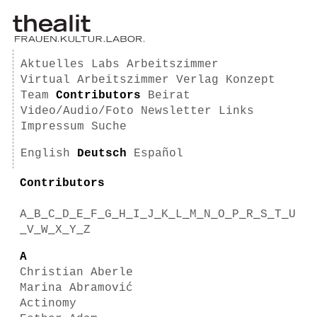
Aktuelles
Labs
Arbeitszimmer
Virtual Arbeitszimmer
Verlag
Konzept
Team
Contributors
Beirat
Video/Audio/Foto
Newsletter
Links
Impressum
Suche
English
Deutsch
Español
Contributors
A
_
B
_
C
_
D
_
E
_
F
_
G
_
H
_
I
_
J
_
K
_
L
_
M
_
N
_
O
_
P
_
R
_
S
_
T
_
U
_
V
_
W
_
X
_
Y
_
Z
A
Christian Aberle
Marina Abramović
Actinomy