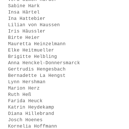
Sabine Hark
Insa Härtel
Ina Hattebier
Lilian von Haussen
Iris Häussler
Birte Heier
Mauretta Heinzelmann
Elke Heitmueller
Brigitte Helbling
Anna Henckel-Donnersmarck
Gertrudis Hengesbach
Bernadette La Hengst
Lynn Hershman
Marion Herz
Ruth Heß
Farida Heuck
Katrin Heydekamp
Diana Hillebrand
Josch Hoenes
Kornelia Hoffmann