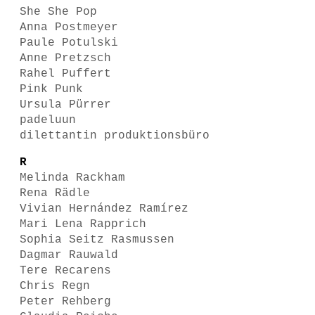
She She Pop
Anna Postmeyer
Paule Potulski
Anne Pretzsch
Rahel Puffert
Pink Punk
Ursula Pürrer
padeluun
dilettantin produktionsbüro
R
Melinda Rackham
Rena Rädle
Vivian Hernández Ramírez
Mari Lena Rapprich
Sophia Seitz Rasmussen
Dagmar Rauwald
Tere Recarens
Chris Regn
Peter Rehberg