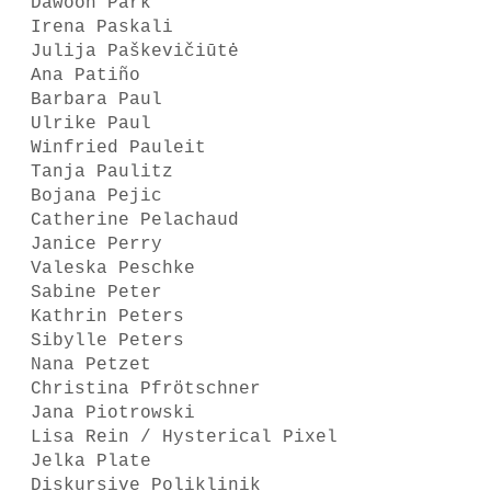
Dawoon Park
Irena Paskali
Julija Paškevičiūtė
Ana Patiño
Barbara Paul
Ulrike Paul
Winfried Pauleit
Tanja Paulitz
Bojana Pejic
Catherine Pelachaud
Janice Perry
Valeska Peschke
Sabine Peter
Kathrin Peters
Sibylle Peters
Nana Petzet
Christina Pfrötschner
Jana Piotrowski
Lisa Rein / Hysterical Pixel
Jelka Plate
Diskursive Poliklinik