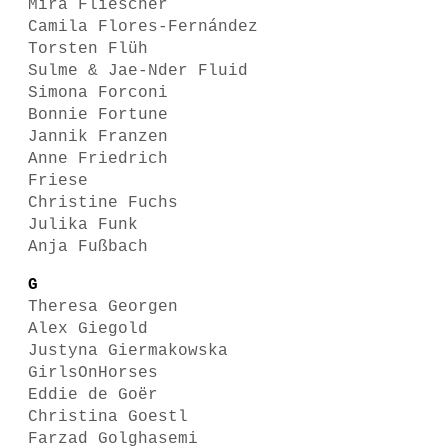
Mira Fliescher
Camila Flores-Fernández
Torsten Flüh
Sulme & Jae-Nder Fluid
Simona Forconi
Bonnie Fortune
Jannik Franzen
Anne Friedrich
Friese
Christine Fuchs
Julika Funk
Anja Fußbach
G
Theresa Georgen
Alex Giegold
Justyna Giermakowska
GirlsOnHorses
Eddie de Goër
Christina Goestl
Farzad Golghasemi