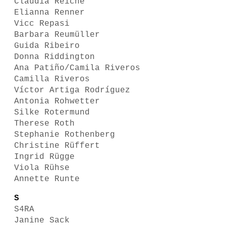
Claudia Reiche
Elianna Renner
Vicc Repasi
Barbara Reumüller
Guida Ribeiro
Donna Riddington
Ana Patiño/Camila Riveros
Camilla Riveros
Víctor Artiga Rodríguez
Antonia Rohwetter
Silke Rotermund
Therese Roth
Stephanie Rothenberg
Christine Rüffert
Ingrid Rügge
Viola Rühse
Annette Runte
S
S4RA
Janine Sack