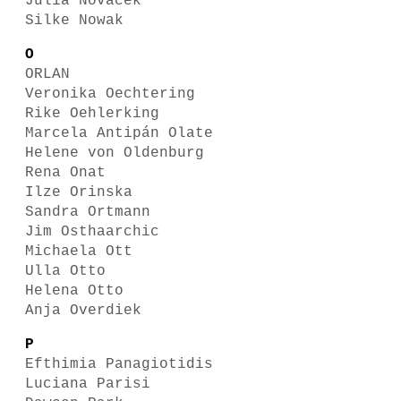
Julia Novacek
Silke Nowak
O
ORLAN
Veronika Oechtering
Rike Oehlerking
Marcela Antipán Olate
Helene von Oldenburg
Rena Onat
Ilze Orinska
Sandra Ortmann
Jim Osthaarchic
Michaela Ott
Ulla Otto
Helena Otto
Anja Overdiek
P
Efthimia Panagiotidis
Luciana Parisi