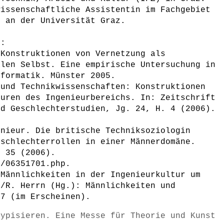
wissenschaftliche Assistentin im Fachgebiet
e an der Universität Graz.
n:
 Konstruktionen von Vernetzung als
alen Selbst. Eine empirische Untersuchung in
nformatik. Münster 2005.
 und Technikwissenschaften: Konstruktionen
turen des Ingenieurbereichs. In: Zeitschrift
nd Geschlechterstudien, Jg. 24, H. 4 (2006).
enieur. Die britische Techniksoziologin
eschlechterrollen in einer Männerdomäne.
g 35 (2006).
5/06351701.php.
 Männlichkeiten in der Ingenieurkultur um
./R. Herrn (Hg.): Männlichkeiten und
07 (im Erscheinen).
typisieren. Eine Messe für Theorie und Kunst