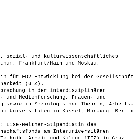
n, sozial- und kulturwissenschaftliches
ochum, Frankfurt/Main und Moskau.
rin für EDV-Entwicklung bei der Gesellschaft
enarbeit (GTZ).
Forschung in der interdisziplinären
k- und Medienforschung, Frauen- und
ng sowie in Soziologischer Theorie, Arbeits-
 an Universitäten in Kassel, Marburg, Berlin
7: Lise-Meitner-Stipendiatin des
enschaftsfonds am Interuniversitären
 Technik, Arbeit und Kultur (IFZ) in Graz.