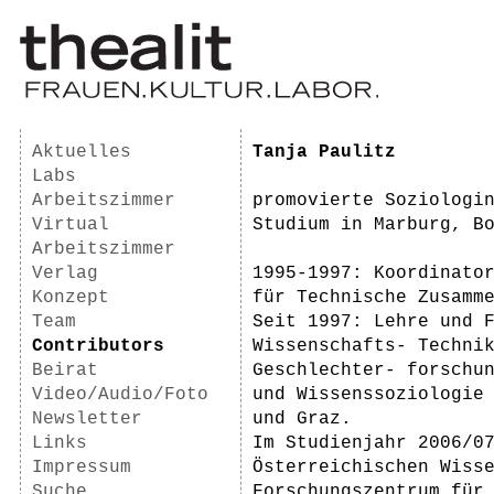
Aktuelles
Tanja Paulitz
Labs
Arbeitszimmer
promovierte Soziologi
Virtual
Studium in Marburg, B
Arbeitszimmer
Verlag
1995-1997: Koordinato
Konzept
für Technische Zusamm
Team
Seit 1997: Lehre und 
Contributors
Wissenschafts- Techni
Beirat
Geschlechter- forschu
Video/Audio/Foto
und Wissenssoziologie
Newsletter
und Graz.
Links
Im Studienjahr 2006/0
Impressum
Österreichischen Wiss
Suche
Forschungszentrum für