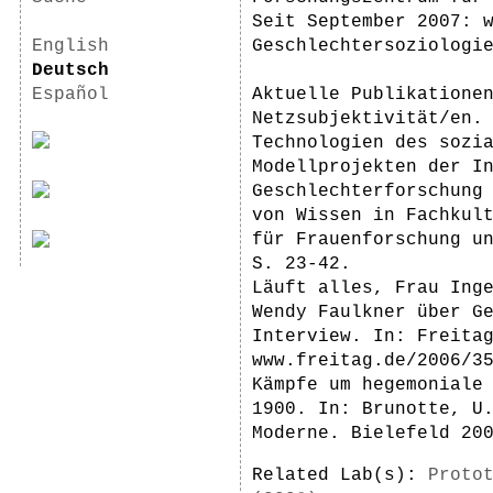
Seit September 2007: 
English
Geschlechtersoziologi
Deutsch
Español
Aktuelle Publikatione
Netzsubjektivität/en.
Technologien des sozi
Modellprojekten der I
Geschlechterforschung
von Wissen in Fachkul
für Frauenforschung u
S. 23-42.
Läuft alles, Frau Ing
Wendy Faulkner über G
Interview. In: Freita
www.freitag.de/2006/3
Kämpfe um hegemoniale
1900. In: Brunotte, U
Moderne. Bielefeld 20
Related Lab(s):
Proto