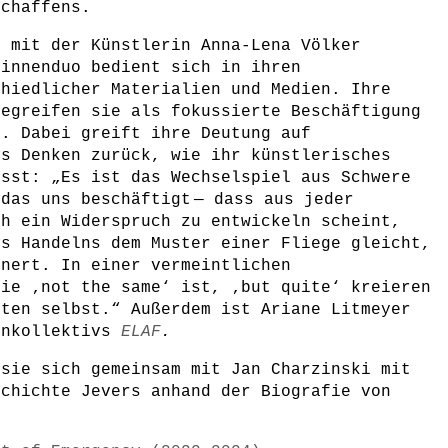
Schaffens.
e mit der Künstlerin Anna-Lena Völker
rinnenduo bedient sich in ihren
chiedlicher Materialien und Medien. Ihre
begreifen sie als fokussierte Beschäftigung
t. Dabei greift ihre Deutung auf
es Denken zurück, wie ihr künstlerisches
ässt: „Es ist das Wechselspiel aus Schwere
das uns beschäftigt — dass aus jeder
ch ein Widerspruch zu entwickeln scheint,
es Handelns dem Muster einer Fliege gleicht,
nnert. In einer vermeintlichen
die ‚not the same‘ ist, ‚but quite‘ kreieren
rten selbst.“ Außerdem ist Ariane Litmeyer
enkollektivs
ELAF
.
 sie sich gemeinsam mit Jan Charzinski mit
schichte Jevers anhand der Biografie von