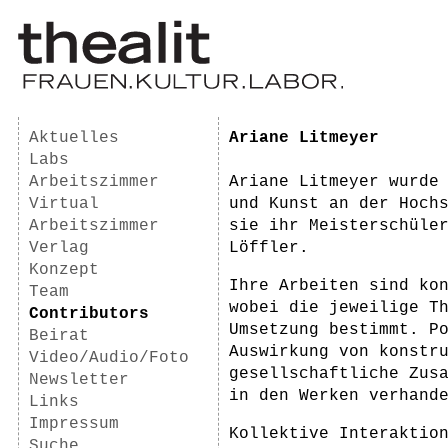
Aktuelles
Ariane Litmeyer
Labs
Arbeitszimmer
Ariane Litmeyer wurde
Virtual
und Kunst an der Hoch
Arbeitszimmer
sie ihr Meisterschüle
Verlag
Löffler.
Konzept
Ihre Arbeiten sind ko
Team
wobei die jeweilige T
Contributors
Umsetzung bestimmt. P
Beirat
Auswirkung von konstr
Video/Audio/Foto
gesellschaftliche Zus
Newsletter
in den Werken verhand
Links
Impressum
Kollektive Interaktio
Suche