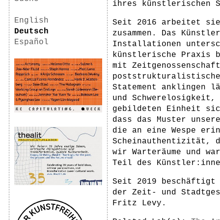
ihres künstlerischen 
English
Seit 2016 arbeitet si
Deutsch
zusammen. Das Künstle
Español
Installationen unters
künstlerische Praxis 
mit Zeitgenossenschaf
poststrukturalistisch
Statement anklingen l
und Schwerelosigkeit, 
gebildeten Einheit si
dass das Muster unser
die an eine Wespe eri
Scheinauthentizität, 
wir Warteräume und wa
Teil des Künstler:inn
Seit 2019 beschäftigt
der Zeit- und Stadtge
Fritz Levy.