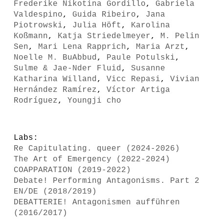
Frederike Nikotina Gordillo
,
Gabriela
Valdespino
,
Guida Ribeiro
,
Jana
Piotrowski
,
Julia Höft
,
Karolina
Koßmann
,
Katja Striedelmeyer
,
M. Pelin
Sen
,
Mari Lena Rapprich
,
Maria Arzt
,
Noelle M. BuAbbud
,
Paule Potulski
,
Sulme & Jae-Nder Fluid
,
Susanne
Katharina Willand
,
Vicc Repasi
,
Vivian
Hernández Ramírez
,
Víctor Artiga
Rodríguez
,
Youngji cho
Labs:
Re Capitulating. queer (2024-2026)
The Art of Emergency (2022-2024)
COAPPARATION (2019-2022)
Debate! Performing Antagonisms. Part 2
EN/DE (2018/2019)
DEBATTERIE! Antagonismen aufführen
(2016/2017)