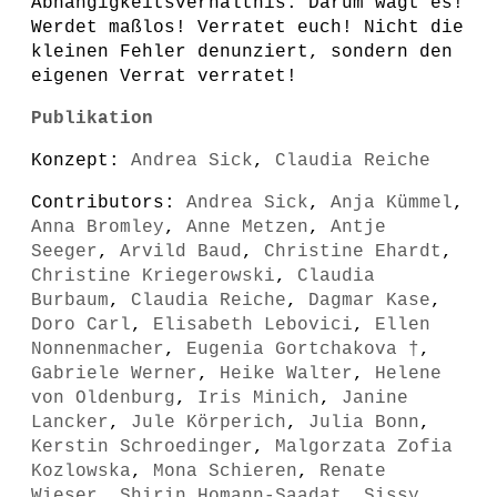
Abhängigkeitsverhältnis. Darum wagt es!
Werdet maßlos! Verratet euch! Nicht die
kleinen Fehler denunziert, sondern den
eigenen Verrat verratet!
Publikation
Konzept:
Andrea Sick
,
Claudia Reiche
Contributors:
Andrea Sick
,
Anja Kümmel
,
Anna Bromley
,
Anne Metzen
,
Antje
Seeger
,
Arvild Baud
,
Christine Ehardt
,
Christine Kriegerowski
,
Claudia
Burbaum
,
Claudia Reiche
,
Dagmar Kase
,
Doro Carl
,
Elisabeth Lebovici
,
Ellen
Nonnenmacher
,
Eugenia Gortchakova †
,
Gabriele Werner
,
Heike Walter
,
Helene
von Oldenburg
,
Iris Minich
,
Janine
Lancker
,
Jule Körperich
,
Julia Bonn
,
Kerstin Schroedinger
,
Malgorzata Zofia
Kozlowska
,
Mona Schieren
,
Renate
Wieser
,
Shirin Homann-Saadat
,
Sissy