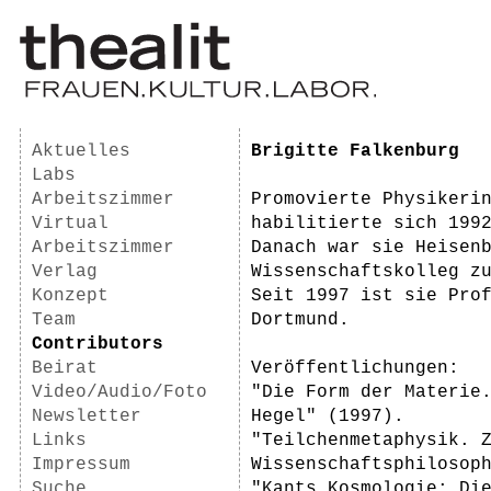
Aktuelles
Brigitte Falkenburg
Labs
Arbeitszimmer
Promovierte Physikeri
Virtual
habilitierte sich 199
Arbeitszimmer
Danach war sie Heisen
Verlag
Wissenschaftskolleg z
Konzept
Seit 1997 ist sie Pro
Team
Dortmund.
Contributors
Beirat
Veröffentlichungen:
Video/Audio/Foto
"Die Form der Materie
Newsletter
Hegel" (1997).
Links
"Teilchenmetaphysik. 
Impressum
Wissenschaftsphilosop
Suche
"Kants Kosmologie: Di