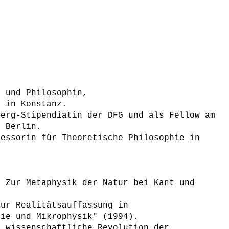
n und Philosophin,
2 in Konstanz.
berg-Stipendiatin der DFG und als Fellow am
u Berlin.
fessorin für Theoretische Philosophie in
. Zur Metaphysik der Natur bei Kant und
Zur Realitätsauffassung in
hie und Mikrophysik" (1994).
e wissenschaftliche Revolution der