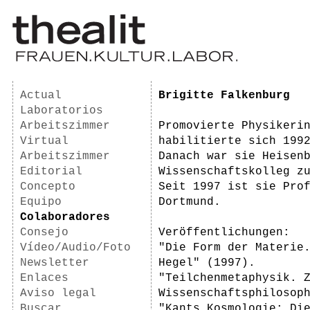
Actual
Brigitte Falkenburg
Laboratorios
Arbeitszimmer
Promovierte Physikeri
Virtual
habilitierte sich 199
Arbeitszimmer
Danach war sie Heisen
Editorial
Wissenschaftskolleg z
Concepto
Seit 1997 ist sie Pro
Equipo
Dortmund.
Colaboradores
Consejo
Veröffentlichungen:
Vídeo/Audio/Foto
"Die Form der Materie
Newsletter
Hegel" (1997).
Enlaces
"Teilchenmetaphysik. 
Aviso legal
Wissenschaftsphilosop
Buscar
"Kants Kosmologie: Di