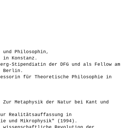
n und Philosophin,
2 in Konstanz.
berg-Stipendiatin der DFG und als Fellow am
u Berlin.
fessorin für Theoretische Philosophie in
. Zur Metaphysik der Natur bei Kant und
Zur Realitätsauffassung in
hie und Mikrophysik" (1994).
e wissenschaftliche Revolution der