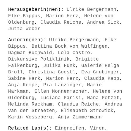
Herausgeberin(nen):
Ulrike Bergermann
,
Elke Bippus
,
Marion Herz
,
Helene von
Oldenburg
,
Claudia Reiche
,
Andrea Sick
,
Jutta Weber
Autorin(nen):
Ulrike Bergermann
,
Elke
Bippus
,
Bettina Bock von Wülfingen
,
Dagmar Buchwald
,
Lola Castro
,
Diskursive Poliklinik
,
Brigitte
Falkenburg
,
Julika Funk
,
Galerie Helga
Broll
,
Christina Goestl
,
Eva Grubinger
,
Sabine Hark
,
Marion Herz
,
Claudia Kapp
,
Anja Kempe
,
Pia Lanzinger
,
Marie
Markman
,
Ellen Nonnenmacher
,
Helene von
Oldenburg
,
Luciana Parisi
,
Nana Petzet
,
Melinda Rackham
,
Claudia Reiche
,
Andrea
van der Straeten
,
Elisabeth Strowick
,
Karin Vosseberg
,
Anja Zimmermann
Related Lab(s):
Eingreifen. Viren,