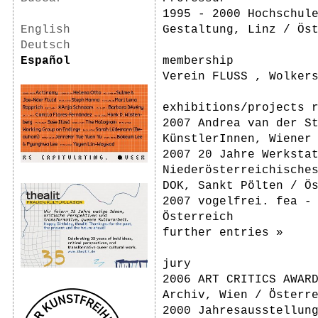
1995 - 2000 Hochschul
English
Gestaltung, Linz / Ös
Deutsch
Español
membership
Verein FLUSS , Wolker
exhibitions/projects 
2007 Andrea van der S
KünstlerInnen, Wiener
2007 20 Jahre Werksta
Niederösterreichische
DOK, Sankt Pölten / Ö
2007 vogelfrei. fea -
Österreich
further entries »
jury
2006 ART CRITICS AWAR
Archiv, Wien / Österr
2000 Jahresausstellun