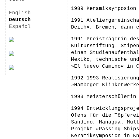
1989 Keramiksymposion
English
Deutsch
1991 Ateliergemeinsch
Español
Deich«, Bremen, dann 
1991 Preisträgerin de
Kulturstiftung. Stipe
einen Studienaufentha
Mexiko, technische un
»El Nuevo Camino« in 
1992–1993 Realisierun
»Hambeger Klinkerwerk
1993 Meisterschülerin
1994 Entwicklungsproj
Ofens für die Töpfere
Sandino, Managua. Mul
Projekt »Passing Ship
Keramiksymposion in K