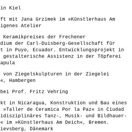
 in Kiel
aft mit Jana Grzimek im »Künstlerhaus Am
eigenes Atelier
s Keramikpreises der Frechener
ndium der Carl-Duisberg-Gesellschaft für
lt in Puyo, Ecuador. Entwicklungsprojekt in
d gestalterische Assistenz in der Töpferei
Capula
g von Ziegelskulpturen in der Ziegelei
e«, Hambergen
 bei Prof. Fritz Vehring
ekt in Nicaragua, Konstruktion und Bau eines
i »Taller de Ceramica Por la Paz« in Ciudad
tidisziplinäres Tanz-, Musik- und Bildhauer-
s« im »Künstlerhaus Am Deich«, Bremen.
nievsberg, Dänemark