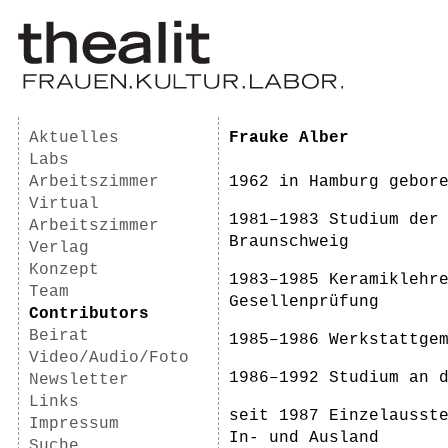
Aktuelles
Frauke Alber
Labs
Arbeitszimmer
1962 in Hamburg gebor
Virtual
1981–1983 Studium der
Arbeitszimmer
Braunschweig
Verlag
Konzept
1983–1985 Keramiklehr
Team
Gesellenprüfung
Contributors
Beirat
1985–1986 Werkstattge
Video/Audio/Foto
1986–1992 Studium an 
Newsletter
Links
seit 1987 Einzelausst
Impressum
In- und Ausland
Suche