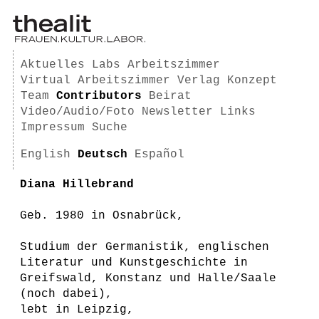
Aktuelles
Labs
Arbeitszimmer
Virtual Arbeitszimmer
Verlag
Konzept
Team
Contributors
Beirat
Video/Audio/Foto
Newsletter
Links
Impressum
Suche
English
Deutsch
Español
Diana Hillebrand
Geb. 1980 in Osnabrück,
Studium der Germanistik, englischen
Literatur und Kunstgeschichte in
Greifswald, Konstanz und Halle/Saale
(noch dabei),
lebt in Leipzig,