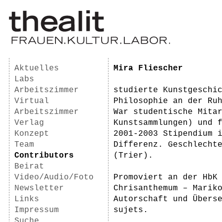
Aktuelles
Mira Fliescher
Labs
Arbeitszimmer
studierte Kunstgeschi
Virtual
Philosophie an der Ru
Arbeitszimmer
War studentische Mita
Verlag
Kunstsammlungen) und 
Konzept
2001-2003 Stipendium 
Team
Differenz. Geschlecht
Contributors
(Trier).
Beirat
Video/Audio/Foto
Promoviert an der HbK
Newsletter
Chrisanthemum – Marik
Links
Autorschaft und Übers
Impressum
sujets.
Suche