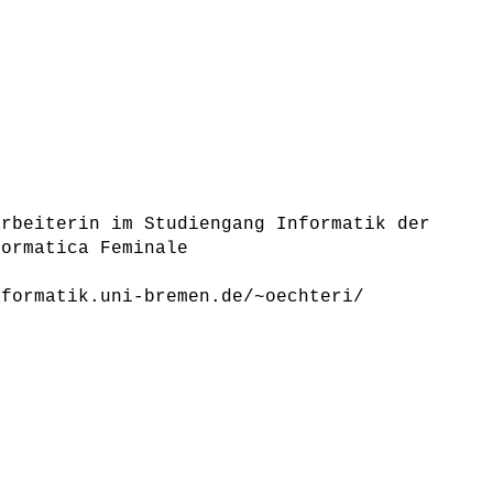
arbeiterin im Studiengang Informatik der
formatica Feminale
nformatik.uni-bremen.de/~oechteri/