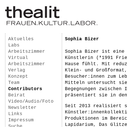
Aktuelles
Sophia Bizer
Labs
Arbeitszimmer
Sophia Bizer ist eine
Virtual
Künstlerin (*1991 Fri
Arbeitszimmer
Hause fühlt. Mit redu
Verlag
Klein- und Großformat
Konzept
Besucher:innen zum Le
Team
Mitteln untersucht si
Contributors
Begegnungen zwischen 
Beirat
präsentiert sie in de
Video/Audio/Foto
Seit 2013 realisiert 
Newsletter
Künstler:innenkollekt
Links
Produktionen im Berei
Impressum
Lapidarium, Das Glitz
Suche