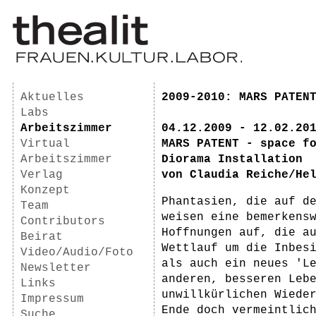
Aktuelles
2009-2010: MARS PATEN
Labs
Arbeitszimmer
04.12.2009 - 12.02.20
Virtual
MARS PATENT - space f
Arbeitszimmer
Diorama Installation
Verlag
von Claudia Reiche/He
Konzept
Phantasien, die auf d
Team
weisen eine bemerkens
Contributors
Hoffnungen auf, die a
Beirat
Wettlauf um die Inbes
Video/Audio/Foto
als auch ein neues 'L
Newsletter
anderen, besseren Leb
Links
unwillkürlichen Wiede
Impressum
Ende doch vermeintlic
Suche