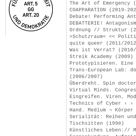
The Art of Emergency 
COAPPARATION (2019-20
Debate! Performing An
DEBATTERIE! Antagonis
Ordnung // Struktur (
>Schutzraum< << Polit
quite queer (2011/201
Was ist Verrat? (2010
Streik Academy (2009)
Prototypisieren. Eine
Trans-European Lab: d
(2006/2007)
Überdreht. Spin docto
Virtual Minds. Congre
Eingreifen. Viren, Mo
Technics of Cyber ‹ ›
Hand. Medium ¬ Körper
Serialität: Reihen un
Tischsitten (1998)
Künstliches Leben:// 