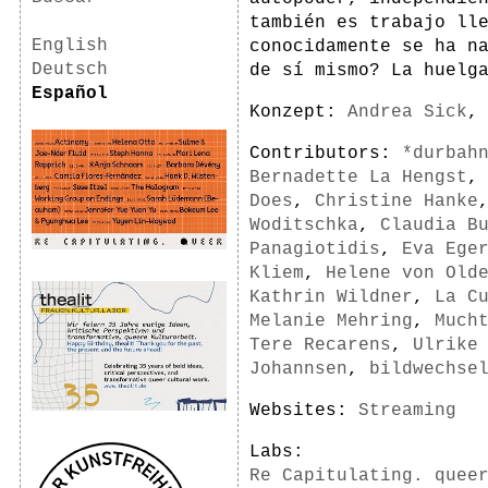
también es trabajo ll
English
conocidamente se ha n
Deutsch
de sí mismo? La huelg
Español
Konzept:
Andrea Sick
Contributors:
*durbah
Bernadette La Hengst
Does
,
Christine Hanke
Woditschka
,
Claudia B
Panagiotidis
,
Eva Ege
Kliem
,
Helene von Old
Kathrin Wildner
,
La C
Melanie Mehring
,
Much
Tere Recarens
,
Ulrike
Johannsen
,
bildwechse
Websites:
Streaming
Labs:
Re Capitulating. quee