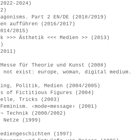
(2022-2024)
22)
tagonisms. Part 2 EN/DE (2018/2019)
men aufführen (2016/2017)
2014/2015)
ik >>> Ästhetik <<< Medien >> (2013)
2)
/2011)
 Messe für Theorie und Kunst (2008)
o not exist: europe, woman, digital medium.
ring, Politik, Medien (2004/2005)
ss of Fictitious Figures (2004)
delle, Tricks (2003)
 Feminism. ‹mode=message› (2001)
 ¬ Technik (2000/2002)
d Netze (1999)
Mediengeschichten (1997)