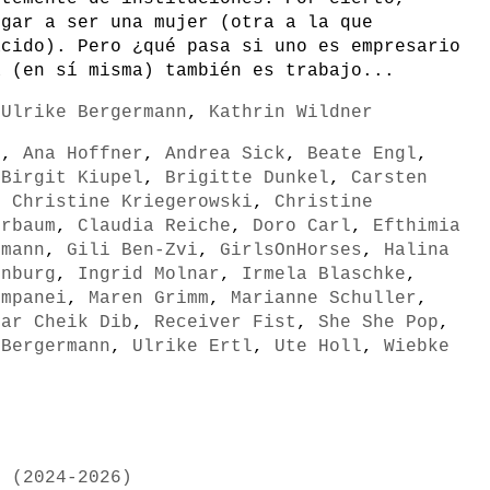
egar a ser una mujer (otra a la que
acido). Pero ¿qué pasa si uno es empresario
a (en sí misma) también es trabajo...
,
Ulrike Bergermann
,
Kathrin Wildner
n
,
Ana Hoffner
,
Andrea Sick
,
Beate Engl
,
,
Birgit Kiupel
,
Brigitte Dunkel
,
Carsten
,
Christine Kriegerowski
,
Christine
urbaum
,
Claudia Reiche
,
Doro Carl
,
Efthimia
rmann
,
Gili Ben-Zvi
,
GirlsOnHorses
,
Halina
enburg
,
Ingrid Molnar
,
Irmela Blaschke
,
umpanei
,
Maren Grimm
,
Marianne Schuller
,
tar Cheik Dib
,
Receiver Fist
,
She She Pop
,
 Bergermann
,
Ulrike Ertl
,
Ute Holl
,
Wiebke
l
r (2024-2026)