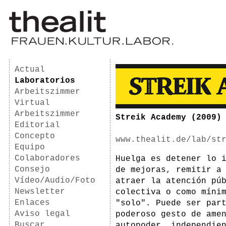
Actual
Laboratorios
Arbeitszimmer
Virtual
Arbeitszimmer
Streik Academy (2009)
Editorial
Concepto
www.thealit.de/lab/st
Equipo
Colaboradores
Huelga es detener lo 
Consejo
de mejoras, remitir a
Vídeo/Audio/Foto
atraer la atención pú
Newsletter
colectiva o como míni
Enlaces
"solo". Puede ser par
Aviso legal
poderoso gesto de ame
Buscar
autopoder, independie