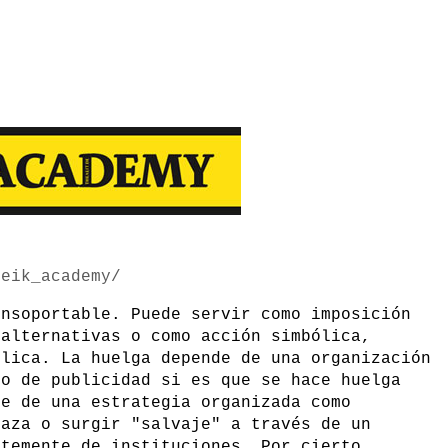
reik_academy/
insoportable. Puede servir como imposición
 alternativas o como acción simbólica,
blica. La huelga depende de una organización
mo de publicidad si es que se hace huelga
te de una estrategia organizada como
naza o surgir "salvaje" a través de un
ntemente de instituciones. Por cierto,