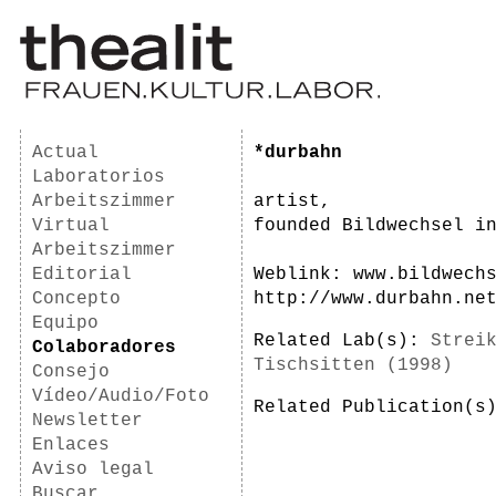
Actual
*durbahn
Laboratorios
Arbeitszimmer
artist,
Virtual
founded Bildwechsel i
Arbeitszimmer
Editorial
Weblink: www.bildwech
Concepto
http://www.durbahn.ne
Equipo
Related Lab(s):
Strei
Colaboradores
Tischsitten (1998)
Consejo
Vídeo/Audio/Foto
Related Publication(
Newsletter
Enlaces
Aviso legal
Buscar