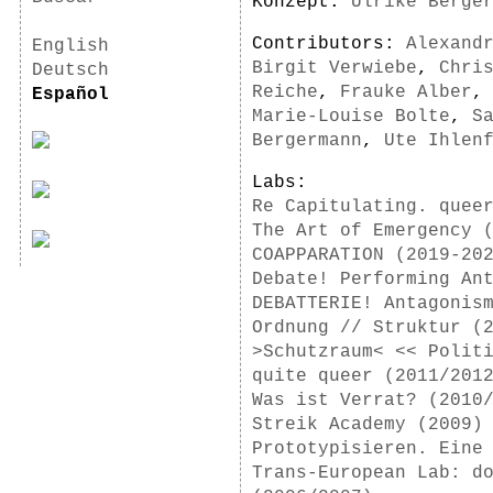
Konzept:
Ulrike Berge
Contributors:
Alexand
English
Birgit Verwiebe
,
Chri
Deutsch
Reiche
,
Frauke Alber
Español
Marie-Louise Bolte
,
S
Bergermann
,
Ute Ihlen
Labs:
Re Capitulating. quee
The Art of Emergency 
COAPPARATION (2019-20
Debate! Performing An
DEBATTERIE! Antagonis
Ordnung // Struktur (
>Schutzraum< << Polit
quite queer (2011/201
Was ist Verrat? (2010
Streik Academy (2009)
Prototypisieren. Eine
Trans-European Lab: d