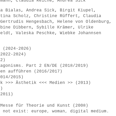
rmann
,
Claudia Reiche
,
Andrea Sick
ra Bialas
,
Andrea Sick
,
Birgit Kiupel
,
stina Scholz
,
Christine Rüffert
,
Claudia
,
Gertrudis Hengesbach
,
Helene von Oldenburg
,
abine Dibbern
,
Sybille Krämer
,
Ulrike
feldt
,
Valeska Peschke
,
Wiebke Johannsen
r (2024-2026)
(2022-2024)
22)
tagonisms. Part 2 EN/DE (2018/2019)
men aufführen (2016/2017)
2014/2015)
ik >>> Ästhetik <<< Medien >> (2013)
2)
/2011)
 Messe für Theorie und Kunst (2008)
o not exist: europe, woman, digital medium.