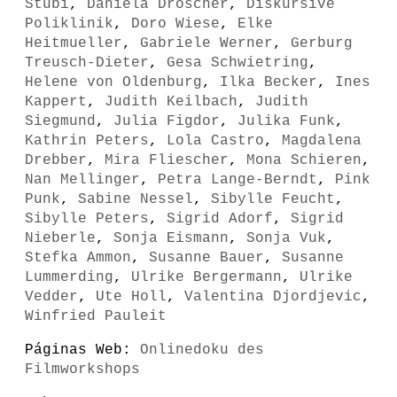
Stübi
,
Daniela Dröscher
,
Diskursive
Poliklinik
,
Doro Wiese
,
Elke
Heitmueller
,
Gabriele Werner
,
Gerburg
Treusch-Dieter
,
Gesa Schwietring
,
Helene von Oldenburg
,
Ilka Becker
,
Ines
Kappert
,
Judith Keilbach
,
Judith
Siegmund
,
Julia Figdor
,
Julika Funk
,
Kathrin Peters
,
Lola Castro
,
Magdalena
Drebber
,
Mira Fliescher
,
Mona Schieren
,
Nan Mellinger
,
Petra Lange-Berndt
,
Pink
Punk
,
Sabine Nessel
,
Sibylle Feucht
,
Sibylle Peters
,
Sigrid Adorf
,
Sigrid
Nieberle
,
Sonja Eismann
,
Sonja Vuk
,
Stefka Ammon
,
Susanne Bauer
,
Susanne
Lummerding
,
Ulrike Bergermann
,
Ulrike
Vedder
,
Ute Holl
,
Valentina Djordjevic
,
Winfried Pauleit
Páginas Web:
Onlinedoku des
Filmworkshops