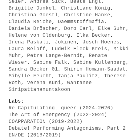
Seier
,
Andrea Sick
,
Beate Engl
,
Brigitte Dunkel
,
Christiane König
,
Christina Goestl
,
Christine Hanke
,
Claudia Reiche
,
Daemmstoffmafia
,
Daniela Dröscher
,
Doro Carl
,
Elke Suhr
,
Helene von Oldenburg
,
Ilka Becker
,
Irena Paskali
,
Jokinen
,
Josch Hoenes
,
Laura Beloff
,
Ludwik-Fleck-Kreis
,
Mikki
Muhr
,
Petra Lange-Berndt
,
Renate
Wieser
,
Sabine Falk
,
Sabine Kullenberg
,
Sandra Becker 01
,
Shirin Homann-Saadat
,
Sibylle Feucht
,
Tanja Paulitz
,
Therese
Roth
,
Verena Kuni
,
Wantanee
Siripattananuntakoon
Labs:
Re Capitulating. queer (2024-2026)
The Art of Emergency (2022-2024)
COAPPARATION (2019-2022)
Debate! Performing Antagonisms. Part 2
EN/DE (2018/2019)