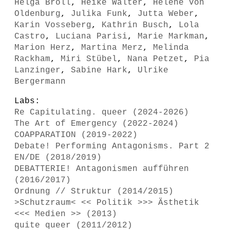
Helga Broll
,
Heike Walter
,
Helene von
Oldenburg
,
Julika Funk
,
Jutta Weber
,
Karin Vosseberg
,
Kathrin Busch
,
Lola
Castro
,
Luciana Parisi
,
Marie Markman
,
Marion Herz
,
Martina Merz
,
Melinda
Rackham
,
Miri Stübel
,
Nana Petzet
,
Pia
Lanzinger
,
Sabine Hark
,
Ulrike
Bergermann
Labs:
Re Capitulating. queer (2024-2026)
The Art of Emergency (2022-2024)
COAPPARATION (2019-2022)
Debate! Performing Antagonisms. Part 2
EN/DE (2018/2019)
DEBATTERIE! Antagonismen aufführen
(2016/2017)
Ordnung // Struktur (2014/2015)
>Schutzraum< << Politik >>> Ästhetik
<<< Medien >> (2013)
quite queer (2011/2012)