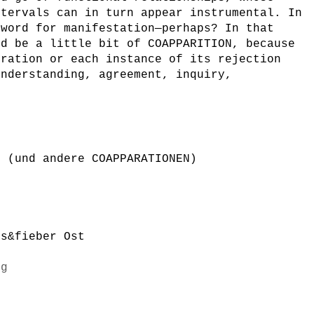
ntervals can in turn appear instrumental. In
 word for manifestation—perhaps? In that
ld be a little bit of COAPPARITION, because
eration or each instance of its rejection
understanding, agreement, inquiry,
n
N (und andere COAPPARATIONEN)
ss&fieber Ost
ng