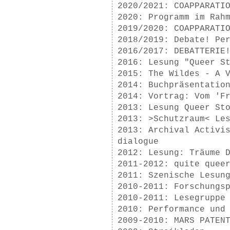
2020/2021: COAPPARATI
2020: Programm im Rah
2019/2020: COAPPARATI
2018/2019: Debate! Pe
2016/2017: DEBATTERIE
2016: Lesung "Queer S
2015: The Wildes - A 
2014: Buchpräsentatio
2014: Vortrag: Vom 'F
2013: Lesung Queer St
2013: >Schutzraum< Le
2013: Archival Activi
dialogue
2012: Lesung: Träume 
2011-2012: quite quee
2011: Szenische Lesun
2010-2011: Forschungs
2010-2011: Lesegruppe
2010: Performance und
2009-2010: MARS PATEN