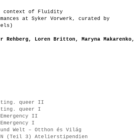
e context of Fluidity
rmances at Syker Vorwerk, curated by
iels)
er Rehberg, Loren Britton, Maryna Makarenko,
ating. queer II
ating. queer I
 Emergency II
 Emergency I
 und Welt – Otthon és Világ
ON (Teil 3) Atelierstipendien