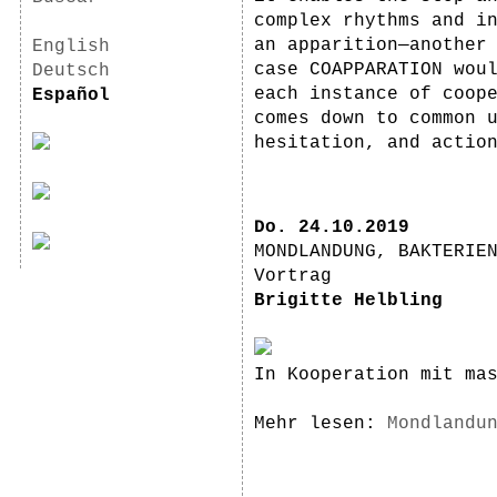
complex rhythms and i
an apparition—another
English
case COAPPARATION wou
Deutsch
each instance of coop
Español
comes down to common 
hesitation, and actio
Do. 24.10.2019
MONDLANDUNG, BAKTERIE
Vortrag
Brigitte Helbling
In Kooperation mit ma
Mehr lesen:
Mondlandu