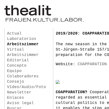
Actual
2019/2020: COAPPARATI
Laboratorios
Arbeitszimmer
The new season in the
Virtual
St-Jürgen-Straße 157/
Arbeitszimmer
preparation for the C
Editorial
Website:
COAPPARATION
Concepto
Equipo
Colaboradores
Consejo
Vídeo/Audio/Foto
COAPPARATION?
Cooperat
Newsletter
regarded as essential
Enlaces
cultural politics to 
Aviso legal
it enables the stop a
Buscar