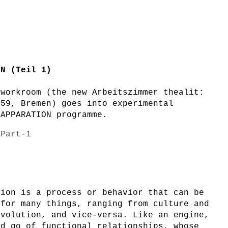
ON (Teil 1)
 workroom (the new Arbeitszimmer thealit:
159, Bremen) goes into experimental
OAPPARATION programme.
 Part-1
ion is a process or behavior that can be
 for many things, ranging from culture and
evolution, and vice-versa. Like an engine,
nd go of functional relationships, whose