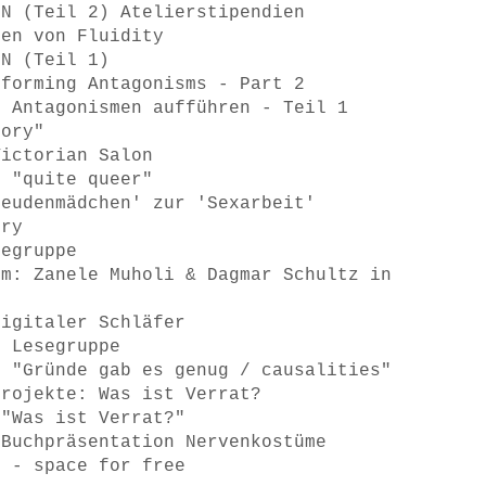
ON (Teil 2) Atelierstipendien
men von Fluidity
ON (Teil 1)
rforming Antagonisms - Part 2
! Antagonismen aufführen - Teil 1
tory"
Victorian Salon
n "quite queer"
reudenmädchen' zur 'Sexarbeit'
ory
segruppe
sm: Zanele Muholi & Dagmar Schultz in
Digitaler Schläfer
r Lesegruppe
g "Gründe gab es genug / causalities"
projekte: Was ist Verrat?
 "Was ist Verrat?"
 Buchpräsentation Nervenkostüme
T - space for free