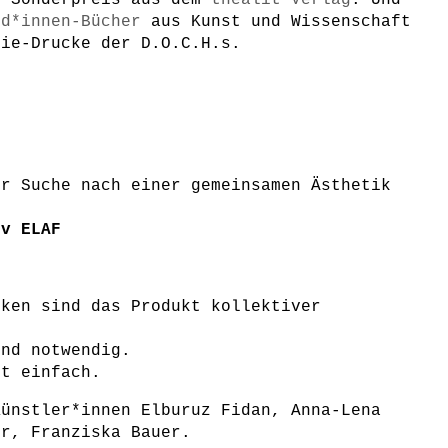
m Sonderpreis aus dem
thealit Verlag
. Und
nd*innen-Bücher
aus Kunst und Wissenschaft
hie-Drucke der D.O.C.H.s.
er Suche nach einer gemeinsamen Ästhetik
iv ELAF
iken sind das Produkt kollektiver
ind notwendig.
ht einfach.
Künstler*innen Elburuz Fidan, Anna-Lena
er, Franziska Bauer.