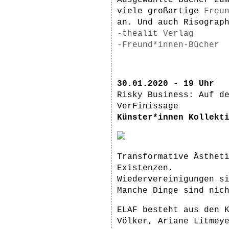
Ausgewählte Bücher zu
viele großartige
Freu
an. Und auch Risograp
-thealit Verlag
-Freund*innen-Bücher
30.01.2020 - 19 Uhr
Risky Business: Auf d
VerFinissage
Künster*innen Kollekt
Transformative Ästhet
Existenzen.
Wiedervereinigungen s
Manche Dinge sind nic
ELAF besteht aus den 
Völker, Ariane Litmey