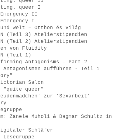
ating. queer II
ating. queer I
 Emergency II
 Emergency I
 und Welt – Otthon és Világ
ON (Teil 3) Atelierstipendien
ON (Teil 2) Atelierstipendien
men von Fluidity
ON (Teil 1)
rforming Antagonisms - Part 2
! Antagonismen aufführen - Teil 1
tory"
Victorian Salon
n "quite queer"
reudenmädchen' zur 'Sexarbeit'
ory
segruppe
sm: Zanele Muholi & Dagmar Schultz in
Digitaler Schläfer
r Lesegruppe