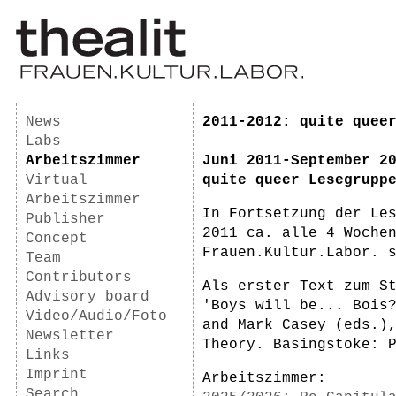
News
2011-2012: quite quee
Labs
Arbeitszimmer
Juni 2011-September 2
Virtual
quite queer Lesegrupp
Arbeitszimmer
In Fortsetzung der Le
Publisher
2011 ca. alle 4 Woche
Concept
Frauen.Kultur.Labor. 
Team
Contributors
Als erster Text zum S
Advisory board
'Boys will be... Bois
Video/Audio/Foto
and Mark Casey (eds.)
Newsletter
Theory. Basingstoke: 
Links
Imprint
Arbeitszimmer:
Search