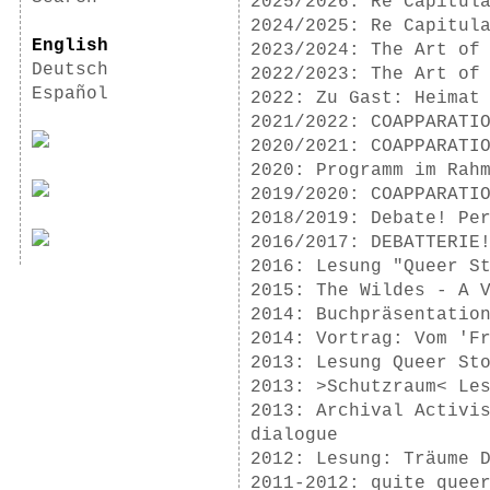
2025/2026: Re Capitul
2024/2025: Re Capitul
English
2023/2024: The Art of
Deutsch
2022/2023: The Art of
Español
2022: Zu Gast: Heimat
2021/2022: COAPPARATI
2020/2021: COAPPARATI
2020: Programm im Rah
2019/2020: COAPPARATI
2018/2019: Debate! Pe
2016/2017: DEBATTERIE
2016: Lesung "Queer S
2015: The Wildes - A 
2014: Buchpräsentatio
2014: Vortrag: Vom 'F
2013: Lesung Queer St
2013: >Schutzraum< Le
2013: Archival Activi
dialogue
2012: Lesung: Träume 
2011-2012: quite quee