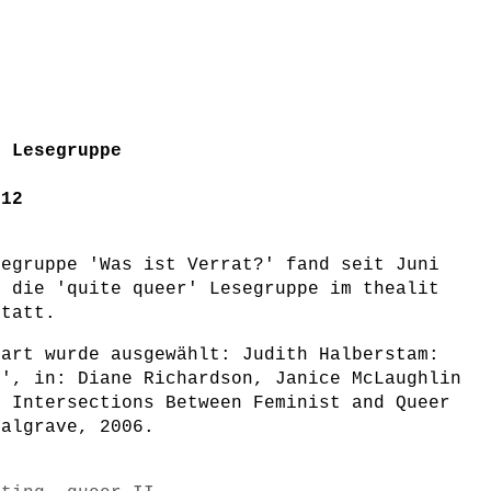
r Lesegruppe
012
e
segruppe 'Was ist Verrat?' fand seit Juni
n die 'quite queer' Lesegruppe im thealit
statt.
tart wurde ausgewählt: Judith Halberstam:
?', in: Diane Richardson, Janice McLaughlin
, Intersections Between Feminist and Queer
Palgrave, 2006.