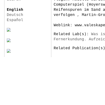
Computerspiel (Hoyers
English
Reifenspuren im Sand 
Deutsch
verfolgen , Martin-Gr
Español
Weblink: www.valeskap
Related Lab(s):
Was i
Fernerkundung. Aufzei
Related Publication(