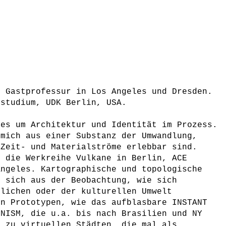
d Gastprofessur in Los Angeles und Dresden.
tstudium, UDK Berlin, USA.
 es um Architektur und Identität im Prozess.
 mich aus einer Substanz der Umwandlung,
 Zeit- und Materialströme erlebbar sind.
d die Werkreihe Vulkane in Berlin, ACE
Angeles. Kartographische und topologische
n sich aus der Beobachtung, wie sich
rlichen oder der kulturellen Umwelt
en Prototypen, wie das aufblasbare INSTANT
RNISM, die u.a. bis nach Brasilien und NY
n zu virtuellen Städten, die mal als