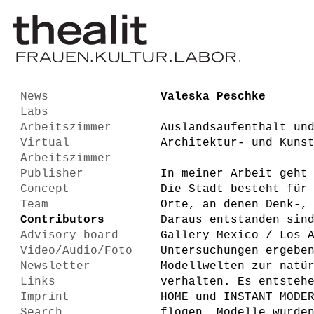
News
Valeska Peschke
Labs
Arbeitszimmer
Auslandsaufenthalt un
Virtual
Architektur- und Kuns
Arbeitszimmer
Publisher
In meiner Arbeit geht
Concept
Die Stadt besteht für
Team
Orte, an denen Denk-,
Contributors
Daraus entstanden sin
Advisory board
Gallery Mexico / Los 
Video/Audio/Foto
Untersuchungen ergebe
Newsletter
Modellwelten zur natü
Links
verhalten. Es entsteh
Imprint
HOME und INSTANT MODE
Search
flogen. Modelle wurde