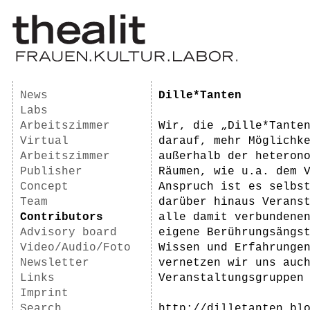
News
Dille*Tanten
Labs
Arbeitszimmer
Wir, die „Dille*Tante
Virtual
darauf, mehr Möglichk
Arbeitszimmer
außerhalb der heteron
Publisher
Räumen, wie u.a. dem 
Concept
Anspruch ist es selbs
Team
darüber hinaus Verans
Contributors
alle damit verbundene
Advisory board
eigene Berührungsängs
Video/Audio/Foto
Wissen und Erfahrunge
Newsletter
vernetzen wir uns auc
Links
Veranstaltungsgruppen
Imprint
Search
http://dilletanten.bl