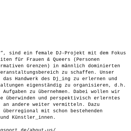
n“, sind ein female DJ-Projekt mit dem Fokus
eiten für Frauen & Queers (Personen
ormativen Grenzen) in männlich dominierten
Veranstaltungsbereich zu schaffen. Unser
t das Handwerk des Dj_ing zu erlernen und
taltungen eigenständig zu organisieren, d.h.
n Aufgaben zu übernehmen. Dabei wollen wir
te überwinden und perspektivisch erlerntes
n an andere weiter vermitteln. Dazu
h überregional mit schon bestehenden
 und Künstler_innen.
ogsport.de/about-us/