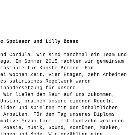
ne Speisser und Lilly Bosse
und Cordula. Wir sind manchmal ein Team und
wegs. Im Sommer 2015 machten wir gemeinsam
chschule für Künste Bremen. Ein
rei Wochen Zeit, vier Etagen, zehn Arbeiten
tes satirisches Regelwerk waren
inandersetzung für unsere
. Wir ließen den Raum auf uns zukommen,
 Unsinn, brachen unsere eigenen Regeln,
Bilder und spielten mit den inhaltlichen
 Arbeiten. Für den Tag unseres Diploms
mative Erzählform - mit fünfzehn weiteren
 Poesie, Musik, Sound, Kostümen, Masken,
tionen und Mode. Wir erzählten eine