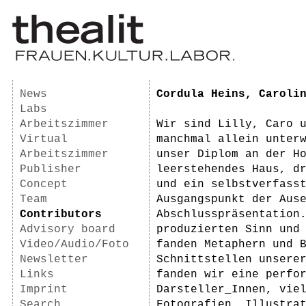
News
Cordula Heins, Caroli
Labs
Arbeitszimmer
Wir sind Lilly, Caro 
Virtual
manchmal allein unter
Arbeitszimmer
unser Diplom an der Ho
Publisher
leerstehendes Haus, d
Concept
und ein selbstverfass
Team
Ausgangspunkt der Ause
Contributors
Abschlusspräsentation
Advisory board
produzierten Sinn und
Video/Audio/Foto
fanden Metaphern und 
Newsletter
Schnittstellen unserer
Links
fanden wir eine perfor
Imprint
Darsteller_Innen, viel
Search
Fotografien, Illustra