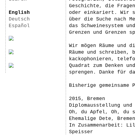
Geschichte, die Frage
English
oder einkariert. Wir s
Deutsch
über die Suche nach M
Español
das Schweinesystem und
Grenzen und Grenzen sp
Wir mögen Räume und d
Räume und schreiben, 
kackophonieren, telef
Quadrat zum Denken un
sprengen. Danke für d
Bisherige gemeinsame 
2015, Bremen
Diplomausstellung und
Oh, du Apfel, Oh, du 
Ehemalige Dete, Breme
In Zusammenarbeit: Li
Speisser