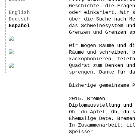
Geschichte, die Frage
English
oder einkariert. Wir s
Deutsch
über die Suche nach M
Español
das Schweinesystem und
Grenzen und Grenzen sp
Wir mögen Räume und d
Räume und schreiben, 
kackophonieren, telef
Quadrat zum Denken un
sprengen. Danke für d
Bisherige gemeinsame 
2015, Bremen
Diplomausstellung und
Oh, du Apfel, Oh, du 
Ehemalige Dete, Breme
In Zusammenarbeit: Li
Speisser