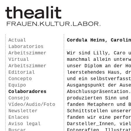
Actual
Cordula Heins, Caroli
Laboratorios
Arbeitszimmer
Wir sind Lilly, Caro 
Virtual
manchmal allein unter
Arbeitszimmer
unser Diplom an der Ho
Editorial
leerstehendes Haus, d
Concepto
und ein selbstverfass
Equipo
Ausgangspunkt der Ause
Colaboradores
Abschlusspräsentation
Consejo
produzierten Sinn und
Vídeo/Audio/Foto
fanden Metaphern und 
Newsletter
Schnittstellen unserer
Enlaces
fanden wir eine perfor
Aviso legal
Darsteller_Innen, viel
Buscar
Fotografien, Illustra