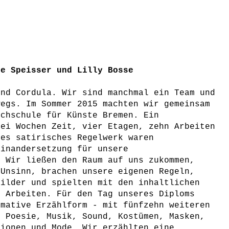
ne Speisser und Lilly Bosse
und Cordula. Wir sind manchmal ein Team und
wegs. Im Sommer 2015 machten wir gemeinsam
chschule für Künste Bremen. Ein
rei Wochen Zeit, vier Etagen, zehn Arbeiten
tes satirisches Regelwerk waren
inandersetzung für unsere
. Wir ließen den Raum auf uns zukommen,
 Unsinn, brachen unsere eigenen Regeln,
Bilder und spielten mit den inhaltlichen
 Arbeiten. Für den Tag unseres Diploms
mative Erzählform - mit fünfzehn weiteren
 Poesie, Musik, Sound, Kostümen, Masken,
tionen und Mode. Wir erzählten eine