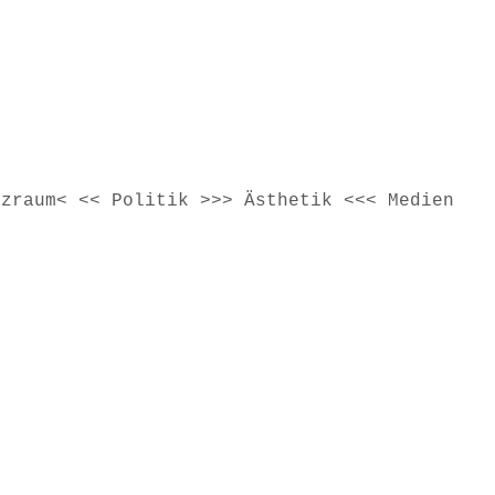
tzraum< << Politik >>> Ästhetik <<< Medien