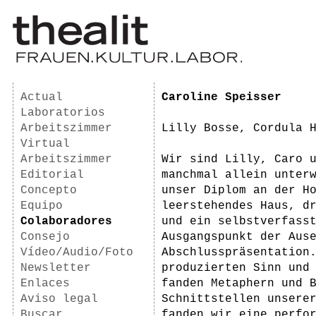
Actual
Caroline Speisser
Laboratorios
Arbeitszimmer
Lilly Bosse, Cordula 
Virtual
Arbeitszimmer
Wir sind Lilly, Caro 
Editorial
manchmal allein unter
Concepto
unser Diplom an der Ho
Equipo
leerstehendes Haus, d
Colaboradores
und ein selbstverfass
Consejo
Ausgangspunkt der Ause
Vídeo/Audio/Foto
Abschlusspräsentation
Newsletter
produzierten Sinn und
Enlaces
fanden Metaphern und 
Aviso legal
Schnittstellen unserer
Buscar
fanden wir eine perfor