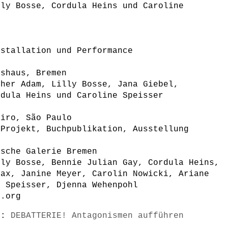
lly Bosse, Cordula Heins und Caroline
nstallation und Performance
gshaus, Bremen
ther Adam, Lilly Bosse, Jana Giebel,
rdula Heins und Caroline Speisser
eiro, São Paulo
 Projekt, Buchpublikation, Ausstellung
ische Galerie Bremen
lly Bosse, Bennie Julian Gay, Cordula Heins,
Max, Janine Meyer, Carolin Nowicki, Ariane
e Speisser, Djenna Wehenpohl
t.org
s):
DEBATTERIE! Antagonismen aufführen