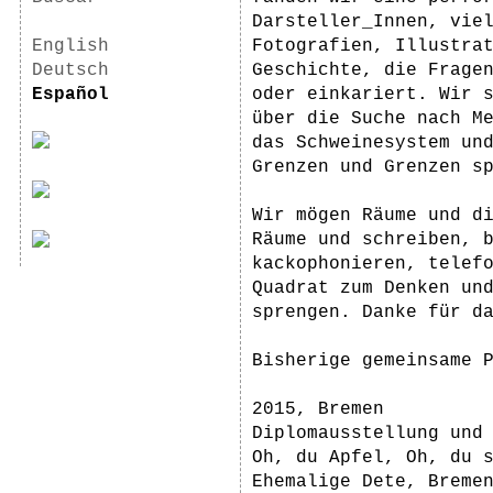
Darsteller_Innen, viel
English
Fotografien, Illustra
Deutsch
Geschichte, die Frage
Español
oder einkariert. Wir s
über die Suche nach M
das Schweinesystem und
Grenzen und Grenzen sp
Wir mögen Räume und d
Räume und schreiben, 
kackophonieren, telef
Quadrat zum Denken un
sprengen. Danke für d
Bisherige gemeinsame 
2015, Bremen
Diplomausstellung und
Oh, du Apfel, Oh, du 
Ehemalige Dete, Breme