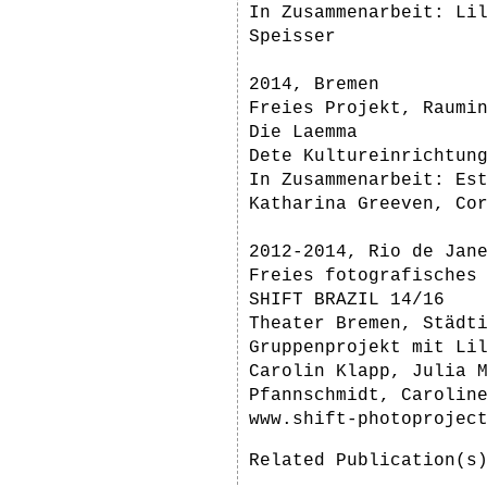
In Zusammenarbeit: Li
Speisser
2014, Bremen
Freies Projekt, Raumi
Die Laemma
Dete Kultureinrichtun
In Zusammenarbeit: Es
Katharina Greeven, Co
2012-2014, Rio de Jan
Freies fotografisches
SHIFT BRAZIL 14/16
Theater Bremen, Städt
Gruppenprojekt mit Li
Carolin Klapp, Julia 
Pfannschmidt, Carolin
www.shift-photoprojec
Related Publication(