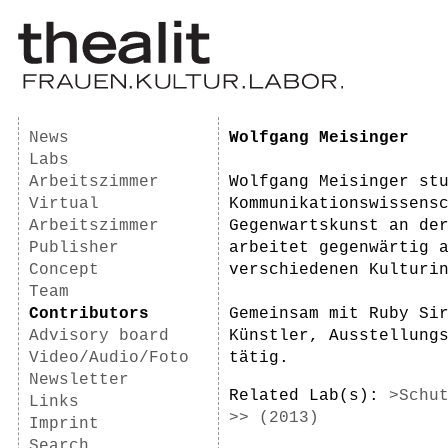
News
Wolfgang Meisinger
Labs
Arbeitszimmer
Wolfgang Meisinger st
Virtual
Kommunikationswissens
Arbeitszimmer
Gegenwartskunst an de
Publisher
arbeitet gegenwärtig 
Concept
verschiedenen Kulturi
Team
Contributors
Gemeinsam mit Ruby Si
Advisory board
Künstler, Ausstellung
Video/Audio/Foto
tätig.
Newsletter
Related Lab(s):
>Schu
Links
>> (2013)
Imprint
Search