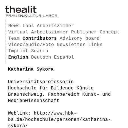
News
Labs
Arbeitszimmer
Virtual Arbeitszimmer
Publisher
Concept
Team
Contributors
Advisory board
Video/Audio/Foto
Newsletter
Links
Imprint
Search
English
Deutsch
Español
Katharina Sykora
Universitätsprofessorin
Hochschule für Bildende Künste
Braunschweig. Fachbereich Kunst- und
Medienwissenschaft
Weblink: http://www.hbk-
bs.de/hochschule/personen/katharina-
sykora/