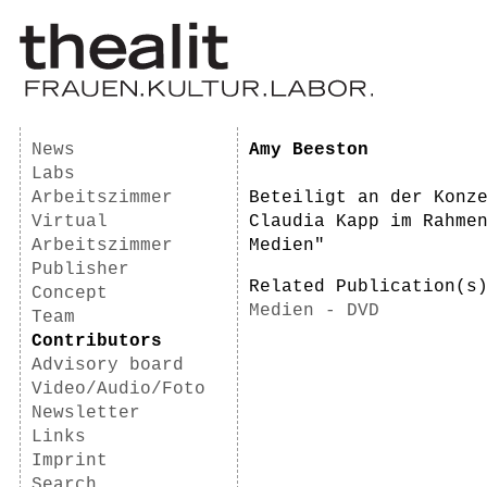
News
Amy Beeston
Labs
Arbeitszimmer
Beteiligt an der Konz
Virtual
Claudia Kapp im Rahme
Arbeitszimmer
Medien"
Publisher
Related Publication(
Concept
Medien - DVD
Team
Contributors
Advisory board
Video/Audio/Foto
Newsletter
Links
Imprint
Search