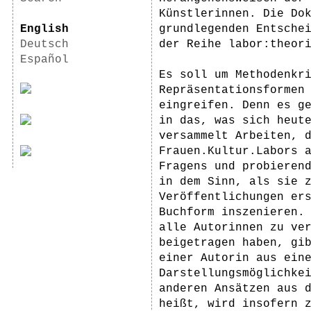
Künstlerinnen. Die Do
English
grundlegenden Entsche
Deutsch
der Reihe labor:theor
Español
Es soll um Methodenkr
Repräsentationsformen
eingreifen. Denn es g
in das, was sich heut
versammelt Arbeiten, 
Frauen.Kultur.Labors 
Fragens und probieren
in dem Sinn, als sie 
Veröffentlichungen er
Buchform inszenieren.
alle Autorinnen zu ve
beigetragen haben, gi
einer Autorin aus ein
Darstellungsmöglichke
anderen Ansätzen aus 
heißt, wird insofern 