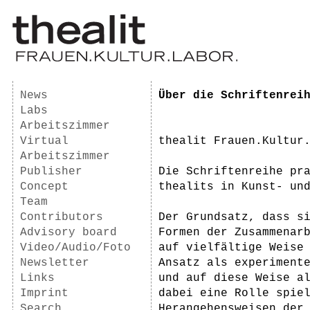
News
Über die Schriftenrei
Labs
Arbeitszimmer
Virtual
thealit Frauen.Kultur
Arbeitszimmer
Publisher
Die Schriftenreihe pr
Concept
thealits in Kunst- un
Team
Contributors
Der Grundsatz, dass s
Advisory board
Formen der Zusammenar
Video/Audio/Foto
auf vielfältige Weise
Newsletter
Ansatz als experiment
Links
und auf diese Weise a
Imprint
dabei eine Rolle spie
Search
Herangehensweisen der