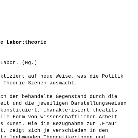
he Labor:theorie
.Labor. (Hg.)
aktiziert auf neue Weise, was die Politik
d Theorie-Szenen ausmacht.
ich der behandelte Gegenstand durch die
beit und die jeweiligen Darstellungsweisen
 konstituiert, charakterisiert thealits
elle Form von wissenschaftlicher Arbeit -
ls Kunst. Wie die Bezugnahme zur ‚Frau‘
lt, zeigt sich je verschieden in den
 teilnehmenden Theoretikerinnen und