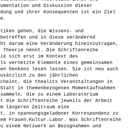
kumentation und Diskussion dieser
idung und ihrer Konsequenzen ist ein Ziel
ie.
itiken gehen, die Wissens- und
 betreffen und in diese verändernd
eht darum eine Veränderung hineinzutragen,
e Theorie nennt. Die Schriftenreihe
die sich erst im Kontext des
als vernetzte Elemente eines gemeinsamen
den Denkens lesen lassen. Sie ist neu auch
zusätzlich zu den jährlichen
scheint, die thealits Veranstaltungen in
 Statt in themenbezogenen Momentaufnahmen
rsammeln, die zu einem Laboratorium
bt die Schriftenreihe jeweils der Arbeit
em längeren Zeitraum eine
it, in spannungsgeladener Korrespondenz zu
dem Frauen.Kultur.Labor. Was Schriftenreihe
zu einem Netzwerk an Bezugnahmen und