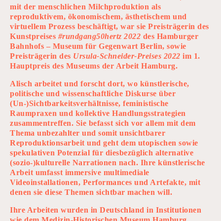
mit der menschlichen Milchproduktion als
reproduktivem, ökonomischem, ästhetischem und
virtuellem Prozess beschäftigt, war sie Preisträgerin des
Kunstpreises
#rundgang50hertz 2022
des Hamburger
Bahnhofs – Museum für Gegenwart Berlin, sowie
Preisträgerin des
Ursula-Schneider-Preises 2022
im 1.
Hauptpreis des Museums der Arbeit Hamburg.
Alisch arbeitet und forscht dort, wo künstlerische,
politische und wissenschaftliche Diskurse über
(Un-)Sichtbarkeitsverhältnisse, feministische
Raumpraxen und kollektive Handlungsstrategien
zusammentreffen. Sie befasst sich vor allem mit dem
Thema unbezahlter und somit unsichtbarer
Reproduktionsarbeit und geht dem utopischen sowie
spekulativen Potenzial für diesbezüglich alternative
(sozio-)kulturelle Narrationen nach. Ihre künstlerische
Arbeit umfasst immersive multimediale
Videoinstallationen, Performances und Artefakte, mit
denen sie diese Themen sichtbar machen will.
Ihre Arbeiten wurden in Deutschland in Institutionen
wie dem Medizin-Historischen Museum Hamburg