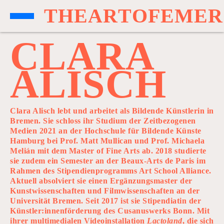
T
H
E
A
R
T
O
F
E
M
E
R
C
L
A
R
A
A
L
I
S
C
H
Clara Alisch lebt und arbeitet als Bildende Künstlerin in
Bremen. Sie schloss ihr Studium der Zeitbezogenen
Medien 2021 an der Hochschule für Bildende Künste
Hamburg bei Prof. Matt Mullican und Prof. Michaela
Melián mit dem Master of Fine Arts ab. 2018 studierte
sie zudem ein Semester an der Beaux-Arts de Paris im
Rahmen des Stipendienprogramms Art School Alliance.
Aktuell absolviert sie einen Ergänzungsmaster der
Kunstwissenschaften und Filmwissenschaften an der
Universität Bremen. Seit 2017 ist sie Stipendiatin der
Künstler:innenförderung des Cusanuswerks Bonn. Mit
ihrer multimedialen Videoinstallation
Lactoland
, die sich