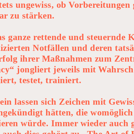
tets ungewiss, ob Vorbereitungen 
ar zu stärken.
das ganze rettende und steuernde
zierten Notfällen und deren tatsä
Erfolg ihrer Maßnahmen zum Zentr
y“ jongliert jeweils mit Wahrsch
t, testet, trainiert.
in lassen sich Zeichen mit Gewiss
ngekündigt hätten, die womöglich
eren würde. Immer wieder auch gib
 auch dies gehört zu „The Art of