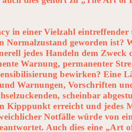
y in einer Vielzahl eintreffende
 Normalzustand geworden ist? W
nerell jedes Handeln dem Zweck 
anente Warnung, permanenter Strei
ensibilisierung bewirken? Eine L
und Warnungen, Vorschriften un
chselzuckenden, scheinbar abgest
 Kipppunkt erreicht und jedes M
ichlicher Notfälle würde von ei
beantwortet. Auch dies eine „Art 