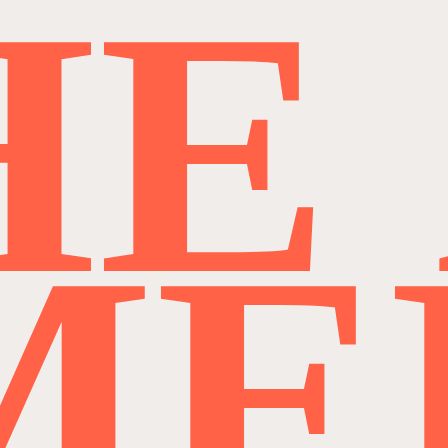
H
E
M
E