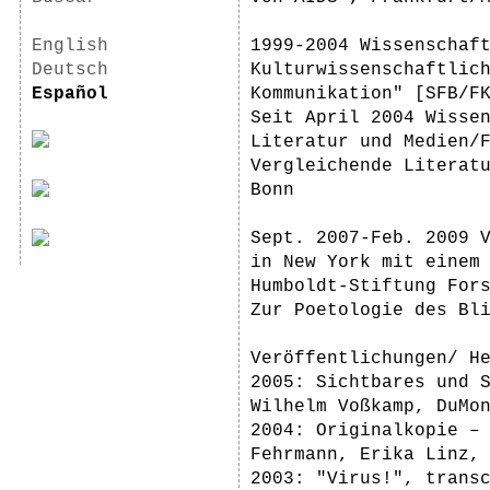
English
1999-2004 Wissenschaf
Deutsch
Kulturwissenschaftlic
Español
Kommunikation" [SFB/F
Seit April 2004 Wisse
Literatur und Medien/
Vergleichende Literat
Bonn
Sept. 2007-Feb. 2009 
in New York mit einem
Humboldt-Stiftung For
Zur Poetologie des Bl
Veröffentlichungen/ H
2005: Sichtbares und 
Wilhelm Voßkamp, DuMo
2004: Originalkopie –
Fehrmann, Erika Linz,
2003: "Virus!", trans