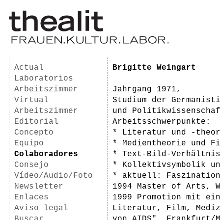
Actual
Brigitte Weingart
Laboratorios
Arbeitszimmer
Jahrgang 1971,
Virtual
Studium der Germanist
Arbeitszimmer
und Politikwissenscha
Editorial
Arbeitsschwerpunkte:
Concepto
* Literatur und -theo
Equipo
* Medientheorie und F
Colaboradores
* Text-Bild-Verhältni
Consejo
* Kollektivsymbolik u
Vídeo/Audio/Foto
* aktuell: Faszinatio
Newsletter
1994 Master of Arts, 
Enlaces
1999 Promotion mit ei
Aviso legal
Literatur, Film, Medi
Buscar
von AIDS", Frankfurt/