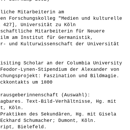
tliche Mitarbeiterin am
hen Forschungskolleg "Medien und kulturelle
K 427], Universität zu Köln
nschaftliche Mitarbeiterin für Neuere
Film am Institut für Germanistik,
ur- und Kulturwissenschaft der Universität
Visiting Scholar an der Columbia University
 Feodor-Lynen-Stipendium der Alexander von
schungsprojekt: Faszination und Bildmagie.
ickkontakts um 1800
erausgeberinnenschaft (Auswahl):
Sagbares. Text-Bild-Verhältnisse, Hg. mit
nt, Köln.
 Praktiken des Sekundären, Hg. mit Gisela
 Eckhard Schumacher; Dumont, Köln.
cript, Bielefeld.