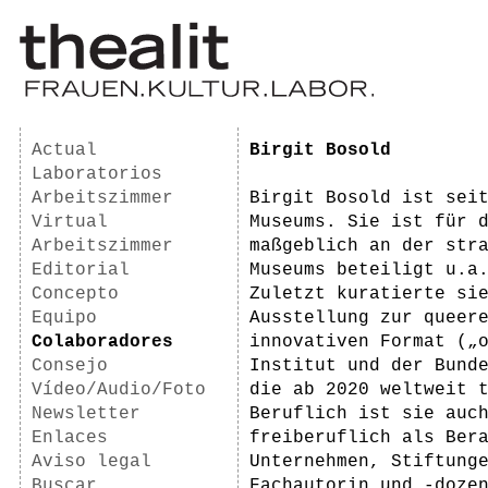
Actual
Birgit Bosold
Laboratorios
Arbeitszimmer
Birgit Bosold ist sei
Virtual
Museums. Sie ist für 
Arbeitszimmer
maßgeblich an der str
Editorial
Museums beteiligt u.a
Concepto
Zuletzt kuratierte si
Equipo
Ausstellung zur queer
Colaboradores
innovativen Format („
Consejo
Institut und der Bund
Vídeo/Audio/Foto
die ab 2020 weltweit 
Newsletter
Beruflich ist sie auc
Enlaces
freiberuflich als Ber
Aviso legal
Unternehmen, Stiftung
Buscar
Fachautorin und -doze