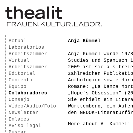
Actual
Anja Kümmel
Laboratorios
Arbeitszimmer
Anja Kümmel wurde 197
Virtual
Studies und Spanisch 
Arbeitszimmer
2009 ist sie als frei
Editorial
zahlreichen Publikati
Concepto
Anthologien sowie Hör
Equipo
Romane: „La Danza Mor
Colaboradores
„Hope’s Obsession“ (2
Consejo
Sie erhielt ein Liter
Vídeo/Audio/Foto
Württemberg, ein Aufe
Newsletter
den GEDOK-Literaturfö
Enlaces
More about A. Kümmel:
Aviso legal
Buscar