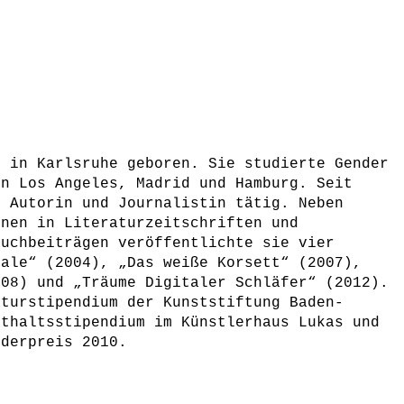
8 in Karlsruhe geboren. Sie studierte Gender
in Los Angeles, Madrid und Hamburg. Seit
e Autorin und Journalistin tätig. Neben
onen in Literaturzeitschriften und
buchbeiträgen veröffentlichte sie vier
tale“ (2004), „Das weiße Korsett“ (2007),
008) und „Träume Digitaler Schläfer“ (2012).
aturstipendium der Kunststiftung Baden-
nthaltsstipendium im Künstlerhaus Lukas und
rderpreis 2010.