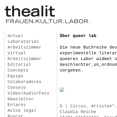
Actual
Über queer lab
Laboratorios
Arbeitszimmer
Die neue Buchreihe de
Virtual
experimentelle litera
Arbeitszimmer
queeres Labor widmet 
Editorial
Geschlechter_un_ordnu
Concepto
vorgehen.
Equipo
Colaboradores
Consejo
Vídeo/Audio/Foto
Newsletter
Enlaces
O | Circus, Artisten*,
Aviso legal
Claudia Reiche
Buscar