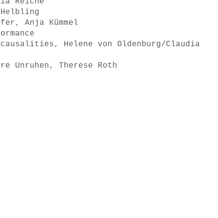
dia Reiche
 Helbling
äfer, Anja Kümmel
formance
 causalities, Helene von Oldenburg/Claudia
ere Unruhen, Therese Roth