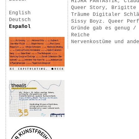
HIJRA FANTASTIK, Clau
Queer Story, Brigitte
English
Träume Digitaler Schl
Deutsch
Sissy Boyz. Queer Per
Español
Gründe gab es genug /
Reiche
Nervenkostüme und and