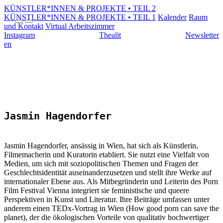
KÜNSTLER*INNEN & PROJEKTE • TEIL 2
KÜNSTLER*INNEN & PROJEKTE • TEIL 1
Kalender
Raum
und Kontakt
Virtual Arbeitszimmer
Instagram
Thealit
Newsletter
en
Jasmin Hagendorfer
Jasmin Hagendorfer, ansässig in Wien, hat sich als Künstlerin,
Filmemacherin und Kuratorin etabliert. Sie nutzt eine Vielfalt von
Medien, um sich mit soziopolitischen Themen und Fragen der
Geschlechtsidentität auseinanderzusetzen und stellt ihre Werke auf
internationaler Ebene aus. Als Mitbegründerin und Leiterin des Porn
Film Festival Vienna integriert sie feministische und queere
Perspektiven in Kunst und Literatur. Ihre Beiträge umfassen unter
anderem einen TEDx-Vortrag in Wien (How good porn can save the
planet), der die ökologischen Vorteile von qualitativ hochwertiger